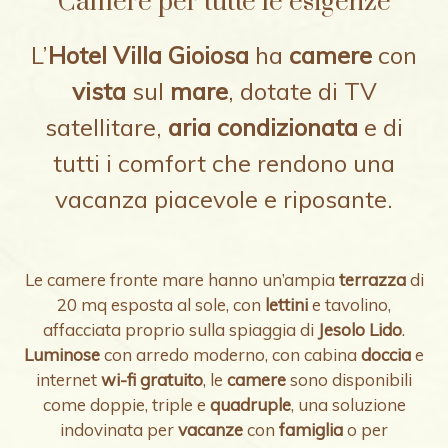
Camere per tutte le esigenze
L’
Hotel Villa Gioiosa
ha
camere
con
vista
sul
mare
, dotate di TV
satellitare,
aria condizionata
e di
tutti i comfort che rendono una
vacanza piacevole e riposante.
Le camere fronte mare hanno un’ampia
terrazza
di
20 mq esposta al sole, con
lettini
e tavolino,
affacciata proprio sulla spiaggia di
Jesolo Lido
.
Luminose
con arredo moderno, con cabina
doccia
e
internet
wi-fi gratuito
, le
camere
sono disponibili
come doppie, triple e
quadruple
, una soluzione
indovinata per
vacanze
con
famiglia
o per