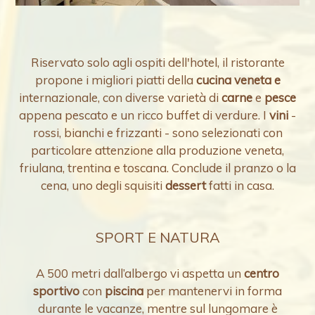
Riservato solo agli ospiti dell'hotel, il ristorante
propone i migliori piatti della
cucina veneta e
internazionale, con diverse varietà di
carne
e
pesce
appena pescato e un ricco buffet di verdure. I
vini
-
rossi, bianchi e frizzanti - sono selezionati con
particolare attenzione alla produzione veneta,
friulana, trentina e toscana. Conclude il pranzo o la
cena, uno degli squisiti
dessert
fatti in casa.
SPORT E NATURA
A 500 metri dall’albergo vi aspetta un
centro
sportivo
con
piscina
per mantenervi in forma
durante le vacanze, mentre sul lungomare è